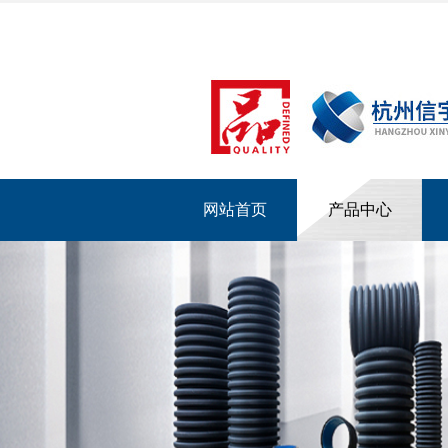
网站首页
产品中心