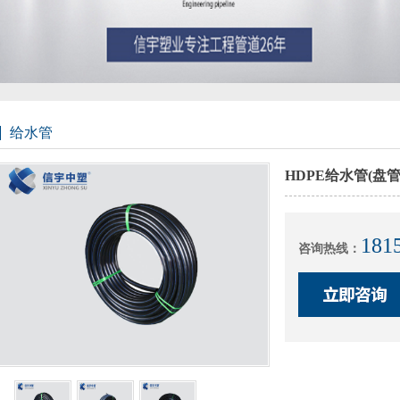
给水管
HDPE给水管(盘管
181
咨询热线：