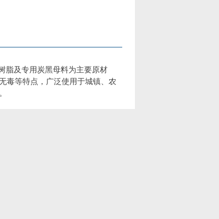
树脂及专用炭黑母料为主要原材
无毒等特点，广泛使用于城镇、农
。