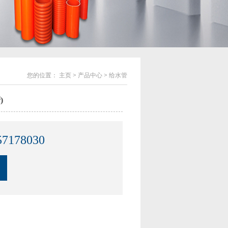
您的位置：
主页
>
产品中心
>
给水管
)
57178030