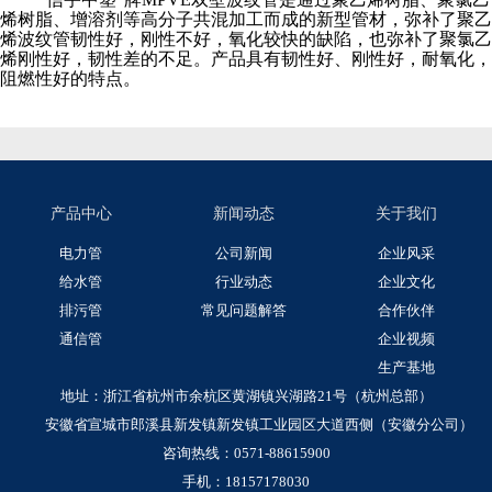
烯树脂、增溶剂等高分子共混加工而成的新型管材，弥补了聚乙
烯波纹管韧性好，刚性不好，氧化较快的缺陷，也弥补了聚氯乙
烯刚性好，韧性差的不足。产品具有韧性好、刚性好，耐氧化，
阻燃性好的特点。
产品中心
新闻动态
关于我们
电力管
公司新闻
企业风采
给水管
行业动态
企业文化
排污管
常见问题解答
合作伙伴
通信管
企业视频
生产基地
地址：浙江省杭州市余杭区黄湖镇兴湖路21号（杭州总部）
安徽省宣城市郎溪县新发镇新发镇工业园区大道西侧（安徽分公司）
咨询热线：0571-88615900
手机：18157178030